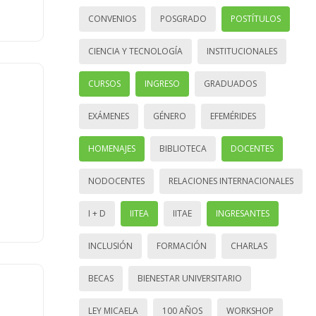
CONVENIOS
POSGRADO
POSTÍTULOS
CIENCIA Y TECNOLOGÍA
INSTITUCIONALES
CURSOS
INGRESO
GRADUADOS
EXÁMENES
GÉNERO
EFEMÉRIDES
HOMENAJES
BIBLIOTECA
DOCENTES
NODOCENTES
RELACIONES INTERNACIONALES
I + D
IITEA
IITAE
INGRESANTES
INCLUSIÓN
FORMACIÓN
CHARLAS
BECAS
BIENESTAR UNIVERSITARIO
LEY MICAELA
100 AÑOS
WORKSHOP