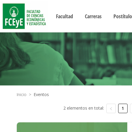
Facultad
Carreras
Postítulo
Inicio
>
Eventos
2 elementos en total:
1