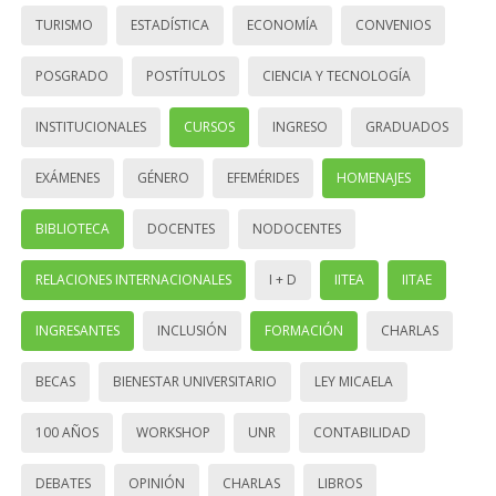
TURISMO
ESTADÍSTICA
ECONOMÍA
CONVENIOS
POSGRADO
POSTÍTULOS
CIENCIA Y TECNOLOGÍA
INSTITUCIONALES
CURSOS
INGRESO
GRADUADOS
EXÁMENES
GÉNERO
EFEMÉRIDES
HOMENAJES
BIBLIOTECA
DOCENTES
NODOCENTES
RELACIONES INTERNACIONALES
I + D
IITEA
IITAE
INGRESANTES
INCLUSIÓN
FORMACIÓN
CHARLAS
BECAS
BIENESTAR UNIVERSITARIO
LEY MICAELA
100 AÑOS
WORKSHOP
UNR
CONTABILIDAD
DEBATES
OPINIÓN
CHARLAS
LIBROS