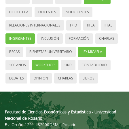
BIBLIOTECA
DOCENTES
NODOCENTES
RELACIONES INTERNACIONALES
I + D
IITEA
IITAE
INGRESANTES
INCLUSIÓN
FORMACIÓN
CHARLAS
BECAS
BIENESTAR UNIVERSITARIO
LEY MICAELA
100 AÑOS
WORKSHOP
UNR
CONTABILIDAD
DEBATES
OPINIÓN
CHARLAS
LIBROS
Facultad de Ciencias Económicas y Estadística - Universidad
Nacional de Rosario
Bv. Oroño 1261 - S2000DSM - Rosario