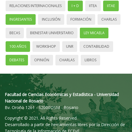
RELACIONES INTERNACIONALES
I + D
IITEA
IITAE
INGRESANTES
INCLUSIÓN
FORMACIÓN
CHARLAS
BECAS
BIENESTAR UNIVERSITARIO
LEY MICAELA
100 AÑOS
WORKSHOP
UNR
CONTABILIDAD
DEBATES
OPINIÓN
CHARLAS
LIBROS
Facultad de Ciencias Económicas y Estadística - Universidad
Nacional de Rosario
Bv. Oroño 1261 - S2000DSM - Rosario
Copyright © 2021. All Rights Reserved.
Desarrollado a partir de herramientas libres por la Dirección de
Tecnología de la Información de FCEyE