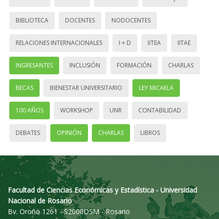
BIBLIOTECA
DOCENTES
NODOCENTES
RELACIONES INTERNACIONALES
I + D
IITEA
IITAE
INGRESANTES
INCLUSIÓN
FORMACIÓN
CHARLAS
BECAS
BIENESTAR UNIVERSITARIO
LEY MICAELA
100 AÑOS
WORKSHOP
UNR
CONTABILIDAD
DEBATES
OPINIÓN
CHARLAS
LIBROS
Facultad de Ciencias Económicas y Estadística - Universidad
Nacional de Rosario
Bv. Oroño 1261 - S2000DSM - Rosario