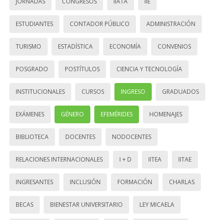
JORNADAS
CONGRESOS
IIATA
IIE
ESTUDIANTES
CONTADOR PÚBLICO
ADMINISTRACIÓN
TURISMO
ESTADÍSTICA
ECONOMÍA
CONVENIOS
POSGRADO
POSTÍTULOS
CIENCIA Y TECNOLOGÍA
INSTITUCIONALES
CURSOS
INGRESO
GRADUADOS
EXÁMENES
GÉNERO
EFEMÉRIDES
HOMENAJES
BIBLIOTECA
DOCENTES
NODOCENTES
RELACIONES INTERNACIONALES
I + D
IITEA
IITAE
INGRESANTES
INCLUSIÓN
FORMACIÓN
CHARLAS
BECAS
BIENESTAR UNIVERSITARIO
LEY MICAELA