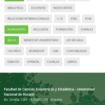
BIBLIOTECA
DOCENTES
NODOCENTES
RELACIONES INTERNACIONALES
I + D
IITEA
IITAE
INGRESANTES
INCLUSIÓN
FORMACIÓN
CHARLAS
BECAS
BIENESTAR UNIVERSITARIO
LEY MICAELA
100 AÑOS
WORKSHOP
UNR
CONTABILIDAD
DEBATES
OPINIÓN
CHARLAS
LIBROS
Facultad de Ciencias Económicas y Estadística - Universidad
Nacional de Rosario
Bv. Oroño 1261 - S2000DSM - Rosario