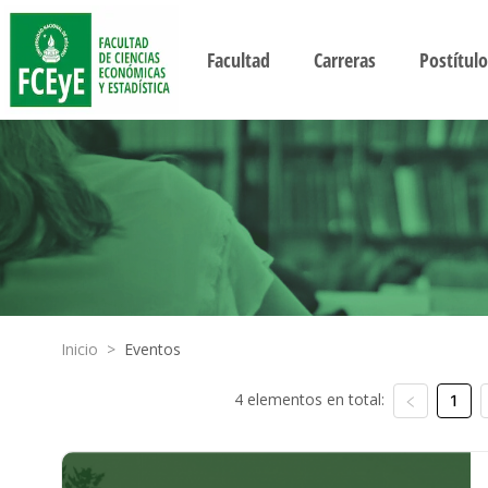
Facultad
Carreras
Postítulo
Inicio
>
Eventos
4 elementos en total:
1