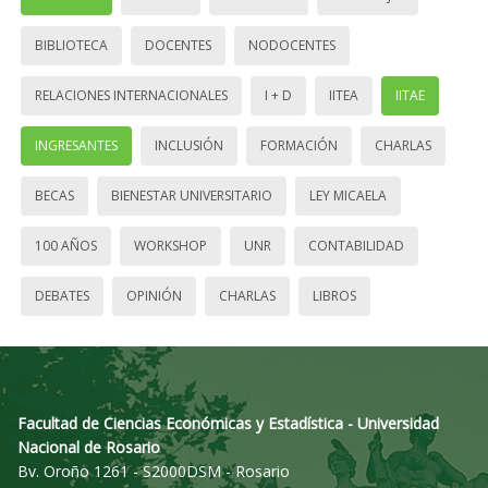
BIBLIOTECA
DOCENTES
NODOCENTES
RELACIONES INTERNACIONALES
I + D
IITEA
IITAE
INGRESANTES
INCLUSIÓN
FORMACIÓN
CHARLAS
BECAS
BIENESTAR UNIVERSITARIO
LEY MICAELA
100 AÑOS
WORKSHOP
UNR
CONTABILIDAD
DEBATES
OPINIÓN
CHARLAS
LIBROS
Facultad de Ciencias Económicas y Estadística - Universidad
Nacional de Rosario
Bv. Oroño 1261 - S2000DSM - Rosario