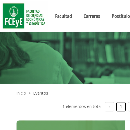
Facultad
Carreras
Postítulo
Inicio
>
Eventos
1 elementos en total:
1