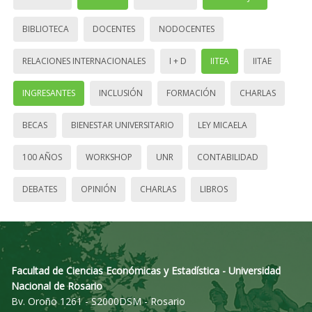
BIBLIOTECA
DOCENTES
NODOCENTES
RELACIONES INTERNACIONALES
I + D
IITEA
IITAE
INGRESANTES
INCLUSIÓN
FORMACIÓN
CHARLAS
BECAS
BIENESTAR UNIVERSITARIO
LEY MICAELA
100 AÑOS
WORKSHOP
UNR
CONTABILIDAD
DEBATES
OPINIÓN
CHARLAS
LIBROS
Facultad de Ciencias Económicas y Estadística - Universidad
Nacional de Rosario
Bv. Oroño 1261 - S2000DSM - Rosario