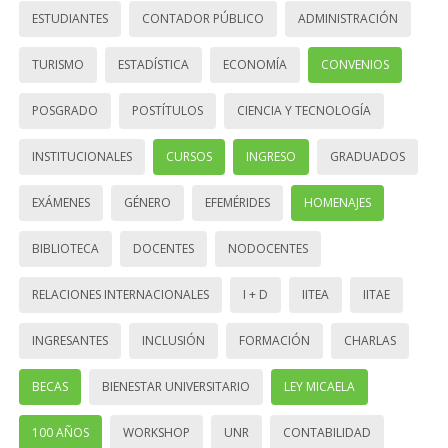
ESTUDIANTES
CONTADOR PÚBLICO
ADMINISTRACIÓN
TURISMO
ESTADÍSTICA
ECONOMÍA
CONVENIOS
POSGRADO
POSTÍTULOS
CIENCIA Y TECNOLOGÍA
INSTITUCIONALES
CURSOS
INGRESO
GRADUADOS
EXÁMENES
GÉNERO
EFEMÉRIDES
HOMENAJES
BIBLIOTECA
DOCENTES
NODOCENTES
RELACIONES INTERNACIONALES
I + D
IITEA
IITAE
INGRESANTES
INCLUSIÓN
FORMACIÓN
CHARLAS
BECAS
BIENESTAR UNIVERSITARIO
LEY MICAELA
100 AÑOS
WORKSHOP
UNR
CONTABILIDAD