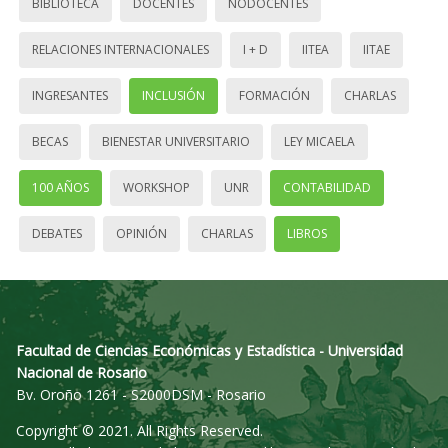
BIBLIOTECA
DOCENTES
NODOCENTES
RELACIONES INTERNACIONALES
I + D
IITEA
IITAE
INGRESANTES
INCLUSIÓN
FORMACIÓN
CHARLAS
BECAS
BIENESTAR UNIVERSITARIO
LEY MICAELA
100 AÑOS
WORKSHOP
UNR
CONTABILIDAD
DEBATES
OPINIÓN
CHARLAS
LIBROS
Facultad de Ciencias Económicas y Estadística - Universidad
Nacional de Rosario
Bv. Oroño 1261 - S2000DSM - Rosario
Copyright © 2021. All Rights Reserved.