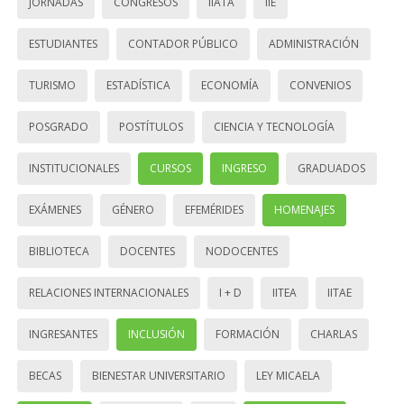
JORNADAS
CONGRESOS
IIATA
IIE
ESTUDIANTES
CONTADOR PÚBLICO
ADMINISTRACIÓN
TURISMO
ESTADÍSTICA
ECONOMÍA
CONVENIOS
POSGRADO
POSTÍTULOS
CIENCIA Y TECNOLOGÍA
INSTITUCIONALES
CURSOS
INGRESO
GRADUADOS
EXÁMENES
GÉNERO
EFEMÉRIDES
HOMENAJES
BIBLIOTECA
DOCENTES
NODOCENTES
RELACIONES INTERNACIONALES
I + D
IITEA
IITAE
INGRESANTES
INCLUSIÓN
FORMACIÓN
CHARLAS
BECAS
BIENESTAR UNIVERSITARIO
LEY MICAELA