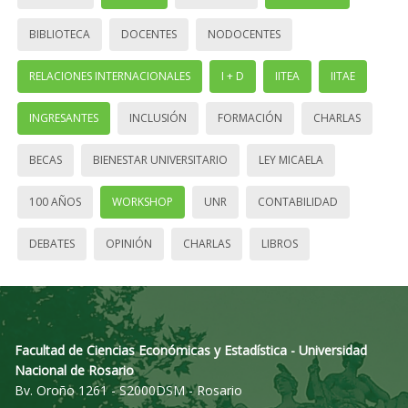
BIBLIOTECA
DOCENTES
NODOCENTES
RELACIONES INTERNACIONALES
I + D
IITEA
IITAE
INGRESANTES
INCLUSIÓN
FORMACIÓN
CHARLAS
BECAS
BIENESTAR UNIVERSITARIO
LEY MICAELA
100 AÑOS
WORKSHOP
UNR
CONTABILIDAD
DEBATES
OPINIÓN
CHARLAS
LIBROS
Facultad de Ciencias Económicas y Estadística - Universidad
Nacional de Rosario
Bv. Oroño 1261 - S2000DSM - Rosario