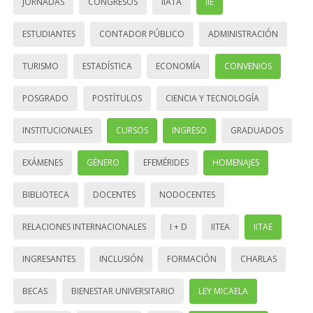
JORNADAS
CONGRESOS
IIATA
IIE
ESTUDIANTES
CONTADOR PÚBLICO
ADMINISTRACIÓN
TURISMO
ESTADÍSTICA
ECONOMÍA
CONVENIOS
POSGRADO
POSTÍTULOS
CIENCIA Y TECNOLOGÍA
INSTITUCIONALES
CURSOS
INGRESO
GRADUADOS
EXÁMENES
GÉNERO
EFEMÉRIDES
HOMENAJES
BIBLIOTECA
DOCENTES
NODOCENTES
RELACIONES INTERNACIONALES
I + D
IITEA
IITAE
INGRESANTES
INCLUSIÓN
FORMACIÓN
CHARLAS
BECAS
BIENESTAR UNIVERSITARIO
LEY MICAELA