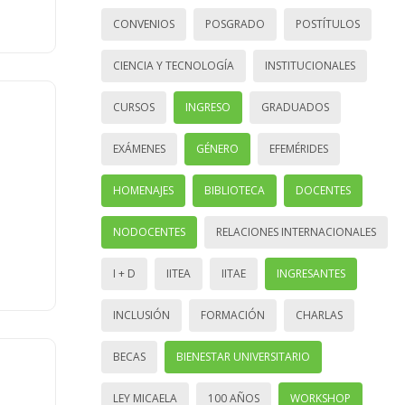
CONVENIOS
POSGRADO
POSTÍTULOS
CIENCIA Y TECNOLOGÍA
INSTITUCIONALES
CURSOS
INGRESO
GRADUADOS
EXÁMENES
GÉNERO
EFEMÉRIDES
HOMENAJES
BIBLIOTECA
DOCENTES
NODOCENTES
RELACIONES INTERNACIONALES
I + D
IITEA
IITAE
INGRESANTES
INCLUSIÓN
FORMACIÓN
CHARLAS
BECAS
BIENESTAR UNIVERSITARIO
LEY MICAELA
100 AÑOS
WORKSHOP