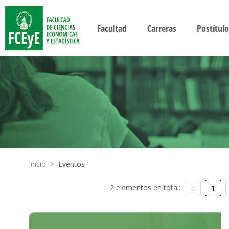
Facultad
Carreras
Postítulo
Inicio
>
Eventos
2 elementos en total:
1