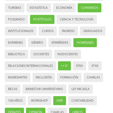
TURISMO
ESTADÍSTICA
ECONOMÍA
CONVENIOS
POSGRADO
POSTÍTULOS
CIENCIA Y TECNOLOGÍA
INSTITUCIONALES
CURSOS
INGRESO
GRADUADOS
EXÁMENES
GÉNERO
EFEMÉRIDES
HOMENAJES
BIBLIOTECA
DOCENTES
NODOCENTES
RELACIONES INTERNACIONALES
I + D
IITEA
IITAE
INGRESANTES
INCLUSIÓN
FORMACIÓN
CHARLAS
BECAS
BIENESTAR UNIVERSITARIO
LEY MICAELA
100 AÑOS
WORKSHOP
UNR
CONTABILIDAD
DEBATES
OPINIÓN
CHARLAS
LIBROS