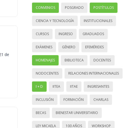
CONVENIOS
POSGRADO
POSTÍTULOS
CIENCIA Y TECNOLOGÍA
INSTITUCIONALES
CURSOS
INGRESO
GRADUADOS
EXÁMENES
GÉNERO
EFEMÉRIDES
21 de
HOMENAJES
BIBLIOTECA
DOCENTES
NODOCENTES
RELACIONES INTERNACIONALES
I + D
IITEA
IITAE
INGRESANTES
INCLUSIÓN
FORMACIÓN
CHARLAS
BECAS
BIENESTAR UNIVERSITARIO
LEY MICAELA
100 AÑOS
WORKSHOP