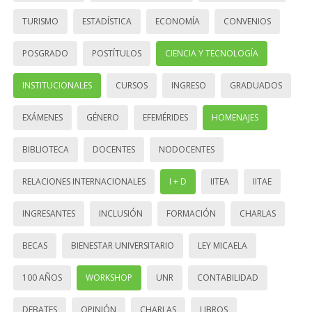
TURISMO
ESTADÍSTICA
ECONOMÍA
CONVENIOS
POSGRADO
POSTÍTULOS
CIENCIA Y TECNOLOGÍA
INSTITUCIONALES
CURSOS
INGRESO
GRADUADOS
EXÁMENES
GÉNERO
EFEMÉRIDES
HOMENAJES
BIBLIOTECA
DOCENTES
NODOCENTES
RELACIONES INTERNACIONALES
I + D
IITEA
IITAE
INGRESANTES
INCLUSIÓN
FORMACIÓN
CHARLAS
BECAS
BIENESTAR UNIVERSITARIO
LEY MICAELA
100 AÑOS
WORKSHOP
UNR
CONTABILIDAD
DEBATES
OPINIÓN
CHARLAS
LIBROS