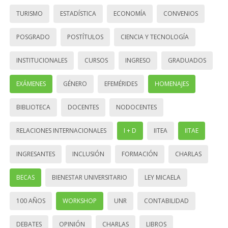
TURISMO
ESTADÍSTICA
ECONOMÍA
CONVENIOS
POSGRADO
POSTÍTULOS
CIENCIA Y TECNOLOGÍA
INSTITUCIONALES
CURSOS
INGRESO
GRADUADOS
EXÁMENES
GÉNERO
EFEMÉRIDES
HOMENAJES
BIBLIOTECA
DOCENTES
NODOCENTES
RELACIONES INTERNACIONALES
I + D
IITEA
IITAE
INGRESANTES
INCLUSIÓN
FORMACIÓN
CHARLAS
BECAS
BIENESTAR UNIVERSITARIO
LEY MICAELA
100 AÑOS
WORKSHOP
UNR
CONTABILIDAD
DEBATES
OPINIÓN
CHARLAS
LIBROS