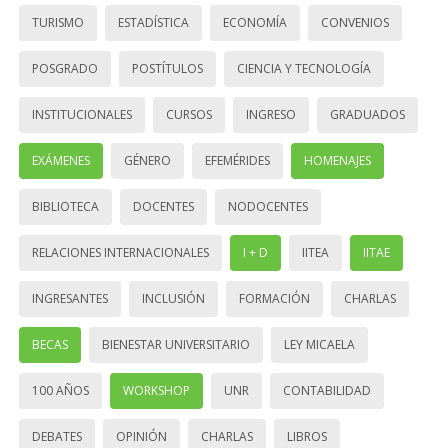
TURISMO
ESTADÍSTICA
ECONOMÍA
CONVENIOS
POSGRADO
POSTÍTULOS
CIENCIA Y TECNOLOGÍA
INSTITUCIONALES
CURSOS
INGRESO
GRADUADOS
EXÁMENES
GÉNERO
EFEMÉRIDES
HOMENAJES
BIBLIOTECA
DOCENTES
NODOCENTES
RELACIONES INTERNACIONALES
I + D
IITEA
IITAE
INGRESANTES
INCLUSIÓN
FORMACIÓN
CHARLAS
BECAS
BIENESTAR UNIVERSITARIO
LEY MICAELA
100 AÑOS
WORKSHOP
UNR
CONTABILIDAD
DEBATES
OPINIÓN
CHARLAS
LIBROS