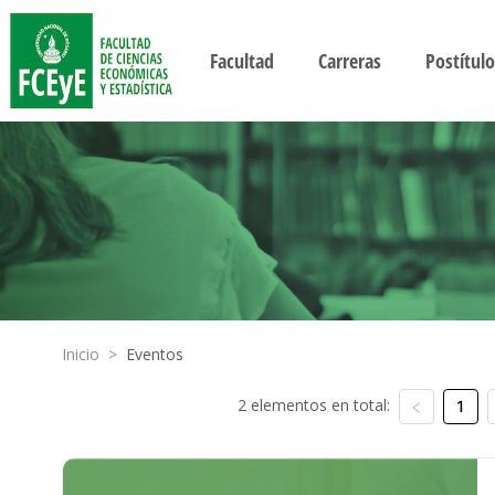
Facultad
Carreras
Postítulo
Inicio
>
Eventos
2 elementos en total:
1