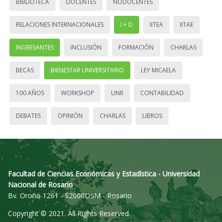
BIBLIOTECA
DOCENTES
NODOCENTES
RELACIONES INTERNACIONALES
I + D
IITEA
IITAE
INGRESANTES
INCLUSIÓN
FORMACIÓN
CHARLAS
BECAS
BIENESTAR UNIVERSITARIO
LEY MICAELA
100 AÑOS
WORKSHOP
UNR
CONTABILIDAD
DEBATES
OPINIÓN
CHARLAS
LIBROS
Facultad de Ciencias Económicas y Estadística - Universidad
Nacional de Rosario
Bv. Oroño 1261 - S2000DSM - Rosario
Copyright © 2021. All Rights Reserved.