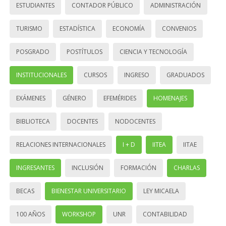
ESTUDIANTES
CONTADOR PÚBLICO
ADMINISTRACIÓN
TURISMO
ESTADÍSTICA
ECONOMÍA
CONVENIOS
POSGRADO
POSTÍTULOS
CIENCIA Y TECNOLOGÍA
INSTITUCIONALES
CURSOS
INGRESO
GRADUADOS
EXÁMENES
GÉNERO
EFEMÉRIDES
HOMENAJES
BIBLIOTECA
DOCENTES
NODOCENTES
RELACIONES INTERNACIONALES
I + D
IITEA
IITAE
INGRESANTES
INCLUSIÓN
FORMACIÓN
CHARLAS
BECAS
BIENESTAR UNIVERSITARIO
LEY MICAELA
100 AÑOS
WORKSHOP
UNR
CONTABILIDAD