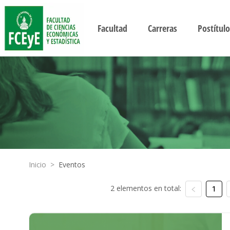
Facultad
Carreras
Postítulo
Inicio
>
Eventos
2 elementos en total:
1