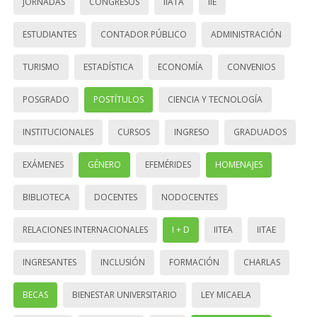
JORNADAS
CONGRESOS
IIATA
IIE
ESTUDIANTES
CONTADOR PÚBLICO
ADMINISTRACIÓN
TURISMO
ESTADÍSTICA
ECONOMÍA
CONVENIOS
POSGRADO
POSTÍTULOS
CIENCIA Y TECNOLOGÍA
INSTITUCIONALES
CURSOS
INGRESO
GRADUADOS
EXÁMENES
GÉNERO
EFEMÉRIDES
HOMENAJES
BIBLIOTECA
DOCENTES
NODOCENTES
RELACIONES INTERNACIONALES
I + D
IITEA
IITAE
INGRESANTES
INCLUSIÓN
FORMACIÓN
CHARLAS
BECAS
BIENESTAR UNIVERSITARIO
LEY MICAELA