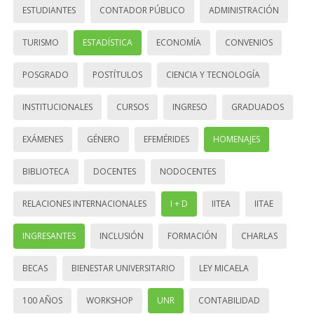
ESTUDIANTES
CONTADOR PÚBLICO
ADMINISTRACIÓN
TURISMO
ESTADÍSTICA
ECONOMÍA
CONVENIOS
POSGRADO
POSTÍTULOS
CIENCIA Y TECNOLOGÍA
INSTITUCIONALES
CURSOS
INGRESO
GRADUADOS
EXÁMENES
GÉNERO
EFEMÉRIDES
HOMENAJES
BIBLIOTECA
DOCENTES
NODOCENTES
RELACIONES INTERNACIONALES
I + D
IITEA
IITAE
INGRESANTES
INCLUSIÓN
FORMACIÓN
CHARLAS
BECAS
BIENESTAR UNIVERSITARIO
LEY MICAELA
100 AÑOS
WORKSHOP
UNR
CONTABILIDAD