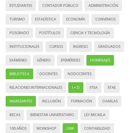
ESTUDIANTES
CONTADOR PÚBLICO
ADMINISTRACIÓN
TURISMO
ESTADÍSTICA
ECONOMÍA
CONVENIOS
POSGRADO
POSTÍTULOS
CIENCIA Y TECNOLOGÍA
INSTITUCIONALES
CURSOS
INGRESO
GRADUADOS
EXÁMENES
GÉNERO
EFEMÉRIDES
HOMENAJES
BIBLIOTECA
DOCENTES
NODOCENTES
RELACIONES INTERNACIONALES
I + D
IITEA
IITAE
INGRESANTES
INCLUSIÓN
FORMACIÓN
CHARLAS
BECAS
BIENESTAR UNIVERSITARIO
LEY MICAELA
100 AÑOS
WORKSHOP
UNR
CONTABILIDAD