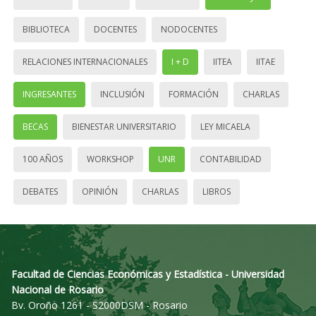
BIBLIOTECA
DOCENTES
NODOCENTES
RELACIONES INTERNACIONALES
I + D
IITEA
IITAE
INGRESANTES
INCLUSIÓN
FORMACIÓN
CHARLAS
BECAS
BIENESTAR UNIVERSITARIO
LEY MICAELA
100 AÑOS
WORKSHOP
UNR
CONTABILIDAD
DEBATES
OPINIÓN
CHARLAS
LIBROS
Facultad de Ciencias Económicas y Estadística - Universidad
Nacional de Rosario
Bv. Oroño 1261 - S2000DSM - Rosario