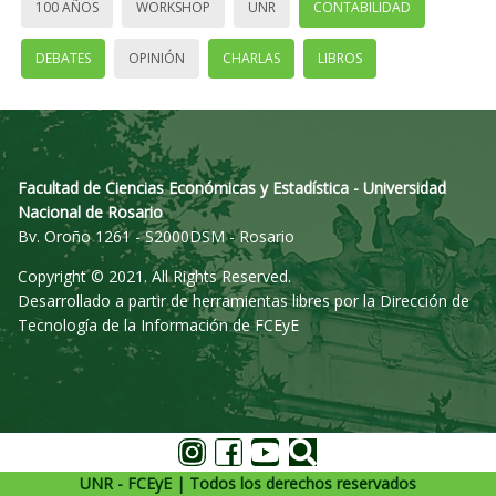
100 AÑOS
WORKSHOP
UNR
CONTABILIDAD
DEBATES
OPINIÓN
CHARLAS
LIBROS
Facultad de Ciencias Económicas y Estadística - Universidad
Nacional de Rosario
Bv. Oroño 1261 - S2000DSM - Rosario
Copyright © 2021. All Rights Reserved.
Desarrollado a partir de herramientas libres por la Dirección de
Tecnología de la Información de FCEyE
UNR - FCEyE | Todos los derechos reservados