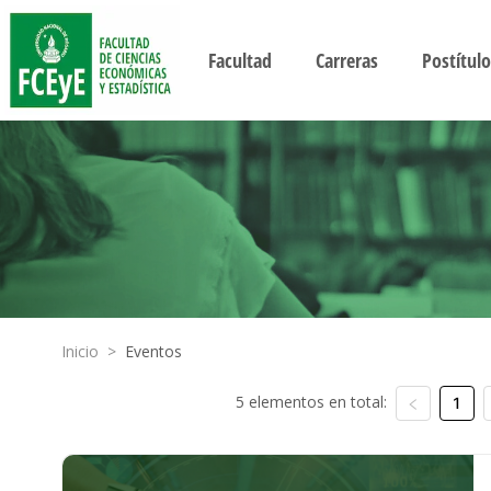
Facultad
Carreras
Postítulo
Inicio
>
Eventos
5 elementos en total:
1