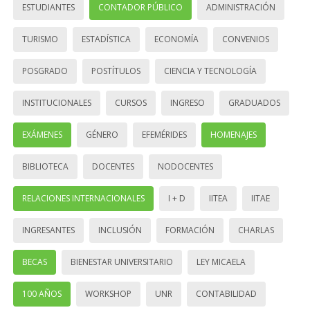
ESTUDIANTES
CONTADOR PÚBLICO
ADMINISTRACIÓN
TURISMO
ESTADÍSTICA
ECONOMÍA
CONVENIOS
POSGRADO
POSTÍTULOS
CIENCIA Y TECNOLOGÍA
INSTITUCIONALES
CURSOS
INGRESO
GRADUADOS
EXÁMENES
GÉNERO
EFEMÉRIDES
HOMENAJES
BIBLIOTECA
DOCENTES
NODOCENTES
RELACIONES INTERNACIONALES
I + D
IITEA
IITAE
INGRESANTES
INCLUSIÓN
FORMACIÓN
CHARLAS
BECAS
BIENESTAR UNIVERSITARIO
LEY MICAELA
100 AÑOS
WORKSHOP
UNR
CONTABILIDAD