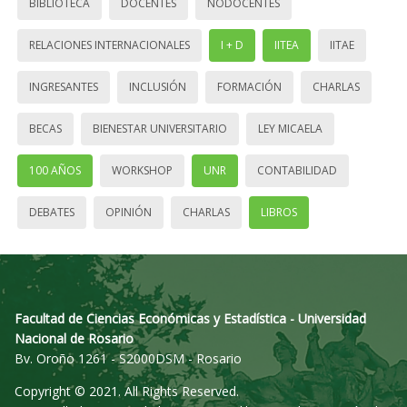
BIBLIOTECA
DOCENTES
NODOCENTES
RELACIONES INTERNACIONALES
I + D
IITEA
IITAE
INGRESANTES
INCLUSIÓN
FORMACIÓN
CHARLAS
BECAS
BIENESTAR UNIVERSITARIO
LEY MICAELA
100 AÑOS
WORKSHOP
UNR
CONTABILIDAD
DEBATES
OPINIÓN
CHARLAS
LIBROS
Facultad de Ciencias Económicas y Estadística - Universidad
Nacional de Rosario
Bv. Oroño 1261 - S2000DSM - Rosario
Copyright © 2021. All Rights Reserved.