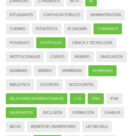
JORNADAS
CONGRESOS
IIATA
IIE
ESTUDIANTES
CONTADOR PÚBLICO
ADMINISTRACIÓN
TURISMO
ESTADÍSTICA
ECONOMÍA
CONVENIOS
POSGRADO
POSTÍTULOS
CIENCIA Y TECNOLOGÍA
INSTITUCIONALES
CURSOS
INGRESO
GRADUADOS
EXÁMENES
GÉNERO
EFEMÉRIDES
HOMENAJES
BIBLIOTECA
DOCENTES
NODOCENTES
RELACIONES INTERNACIONALES
I + D
IITEA
IITAE
INGRESANTES
INCLUSIÓN
FORMACIÓN
CHARLAS
BECAS
BIENESTAR UNIVERSITARIO
LEY MICAELA