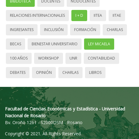
BIBLIOTECA
DOCENTES
NODOCENTES
RELACIONES INTERNACIONALES
I + D
IITEA
IITAE
INGRESANTES
INCLUSIÓN
FORMACIÓN
CHARLAS
BECAS
BIENESTAR UNIVERSITARIO
LEY MICAELA
100 AÑOS
WORKSHOP
UNR
CONTABILIDAD
DEBATES
OPINIÓN
CHARLAS
LIBROS
Facultad de Ciencias Económicas y Estadística - Universidad
Nacional de Rosario
Bv. Oroño 1261 - S2000DSM - Rosario
Copyright © 2021. All Rights Reserved.