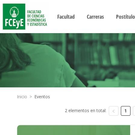
Facultad
Carreras
Postítulo
Inicio
>
Eventos
2 elementos en total:
1