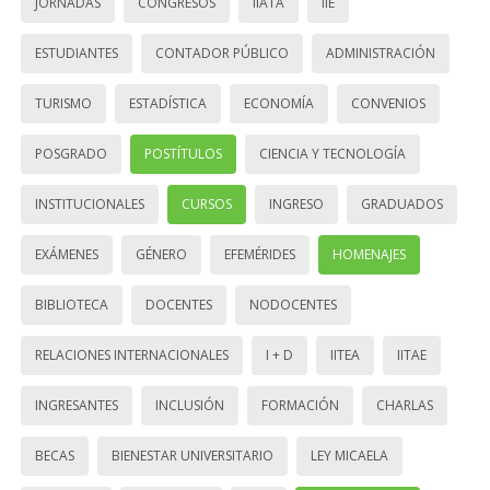
JORNADAS
CONGRESOS
IIATA
IIE
ESTUDIANTES
CONTADOR PÚBLICO
ADMINISTRACIÓN
TURISMO
ESTADÍSTICA
ECONOMÍA
CONVENIOS
POSGRADO
POSTÍTULOS
CIENCIA Y TECNOLOGÍA
INSTITUCIONALES
CURSOS
INGRESO
GRADUADOS
EXÁMENES
GÉNERO
EFEMÉRIDES
HOMENAJES
BIBLIOTECA
DOCENTES
NODOCENTES
RELACIONES INTERNACIONALES
I + D
IITEA
IITAE
INGRESANTES
INCLUSIÓN
FORMACIÓN
CHARLAS
BECAS
BIENESTAR UNIVERSITARIO
LEY MICAELA