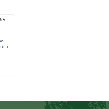
a y
ias
arán a