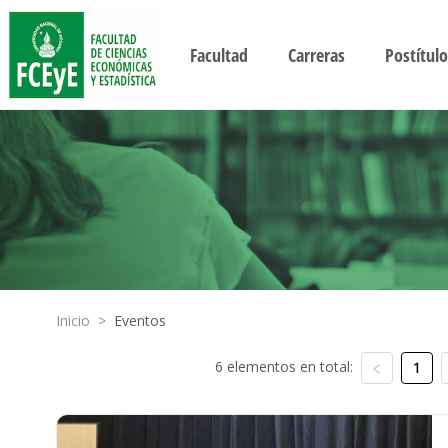
Facultad
Carreras
Postítulo
Inicio
>
Eventos
6 elementos en total:
1