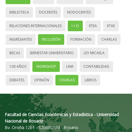
BIBLIOTECA
DOCENTES
NODOCENTES
RELACIONES INTERNACIONALES
I + D
IITEA
IITAE
INGRESANTES
INCLUSIÓN
FORMACIÓN
CHARLAS
BECAS
BIENESTAR UNIVERSITARIO
LEY MICAELA
100 AÑOS
WORKSHOP
UNR
CONTABILIDAD
DEBATES
OPINIÓN
CHARLAS
LIBROS
Facultad de Ciencias Económicas y Estadística - Universidad
Nacional de Rosario
Bv. Oroño 1261 - S2000DSM - Rosario