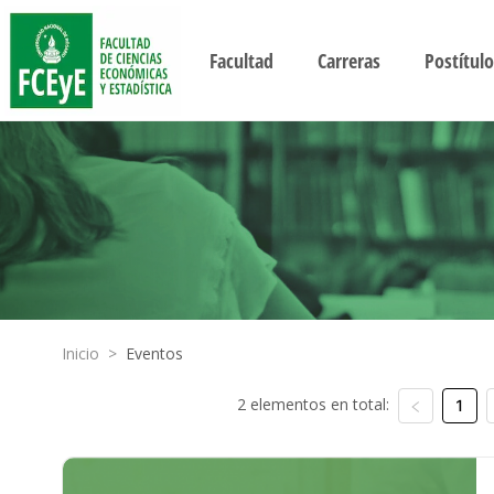
Facultad
Carreras
Postítulo
Inicio
>
Eventos
2 elementos en total:
1