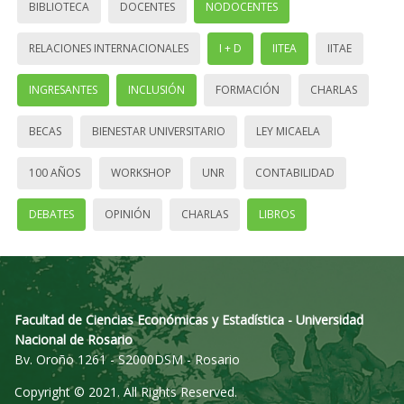
BIBLIOTECA
DOCENTES
NODOCENTES
RELACIONES INTERNACIONALES
I + D
IITEA
IITAE
INGRESANTES
INCLUSIÓN
FORMACIÓN
CHARLAS
BECAS
BIENESTAR UNIVERSITARIO
LEY MICAELA
100 AÑOS
WORKSHOP
UNR
CONTABILIDAD
DEBATES
OPINIÓN
CHARLAS
LIBROS
Facultad de Ciencias Económicas y Estadística - Universidad
Nacional de Rosario
Bv. Oroño 1261 - S2000DSM - Rosario
Copyright © 2021. All Rights Reserved.