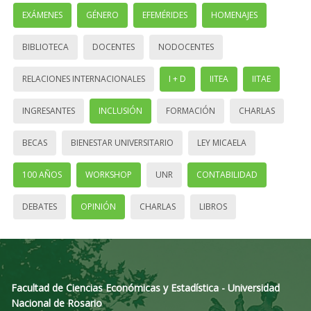
EXÁMENES
GÉNERO
EFEMÉRIDES
HOMENAJES
BIBLIOTECA
DOCENTES
NODOCENTES
RELACIONES INTERNACIONALES
I + D
IITEA
IITAE
INGRESANTES
INCLUSIÓN
FORMACIÓN
CHARLAS
BECAS
BIENESTAR UNIVERSITARIO
LEY MICAELA
100 AÑOS
WORKSHOP
UNR
CONTABILIDAD
DEBATES
OPINIÓN
CHARLAS
LIBROS
Facultad de Ciencias Económicas y Estadística - Universidad
Nacional de Rosario