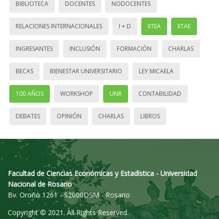
BIBLIOTECA
DOCENTES
NODOCENTES
RELACIONES INTERNACIONALES
I + D
IITEA
IITAE
INGRESANTES
INCLUSIÓN
FORMACIÓN
CHARLAS
BECAS
BIENESTAR UNIVERSITARIO
LEY MICAELA
100 AÑOS
WORKSHOP
UNR
CONTABILIDAD
DEBATES
OPINIÓN
CHARLAS
LIBROS
Facultad de Ciencias Económicas y Estadística - Universidad
Nacional de Rosario
Bv. Oroño 1261 - S2000DSM - Rosario
Copyright © 2021. All Rights Reserved.