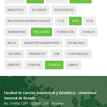
BIBLIOTECA
DOCENTES
NODOCENTES
RELACIONES INTERNACIONALES
I + D
IITEA
IITAE
INGRESANTES
INCLUSIÓN
FORMACIÓN
CHARLAS
BECAS
BIENESTAR UNIVERSITARIO
LEY MICAELA
100 AÑOS
WORKSHOP
UNR
CONTABILIDAD
DEBATES
OPINIÓN
CHARLAS
LIBROS
Facultad de Ciencias Económicas y Estadística - Universidad
Nacional de Rosario
Bv. Oroño 1261 - S2000DSM - Rosario