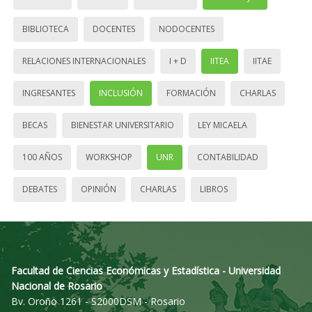
BIBLIOTECA
DOCENTES
NODOCENTES
RELACIONES INTERNACIONALES
I + D
IITEA
IITAE
INGRESANTES
INCLUSIÓN
FORMACIÓN
CHARLAS
BECAS
BIENESTAR UNIVERSITARIO
LEY MICAELA
100 AÑOS
WORKSHOP
UNR
CONTABILIDAD
DEBATES
OPINIÓN
CHARLAS
LIBROS
Facultad de Ciencias Económicas y Estadística - Universidad
Nacional de Rosario
Bv. Oroño 1261 - S2000DSM - Rosario