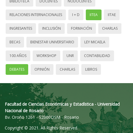
BIBLIOTECA
DOCENTES
NODOCENTES
RELACIONES INTERNACIONALES
I + D
IITEA
IITAE
INGRESANTES
INCLUSIÓN
FORMACIÓN
CHARLAS
BECAS
BIENESTAR UNIVERSITARIO
LEY MICAELA
100 AÑOS
WORKSHOP
UNR
CONTABILIDAD
DEBATES
OPINIÓN
CHARLAS
LIBROS
Facultad de Ciencias Económicas y Estadística - Universidad
Nacional de Rosario
Bv. Oroño 1261 - S2000DSM - Rosario
Copyright © 2021. All Rights Reserved.