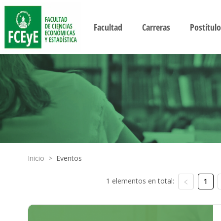
Facultad
Carreras
Postítulo
Inicio
>
Eventos
1 elementos en total:
1